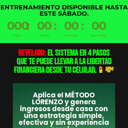
ENTRENAMIENTO DISPONIBLE HASTA
ESTE SÁBADO.
000
:
00
:
00
:
00
Día(s)
Hora(s)
Minuto(s)
Segundo(s)
REVELADO:
El Sistema en 4 Pasos
Que Te Puede Llevar a la Libertad
Financiera Desde Tu Celular.
📱💸
Aplica el MÉTODO
LORENZO y genera
ingresos desde casa con
una estrategia simple,
efectiva y sin experiencia