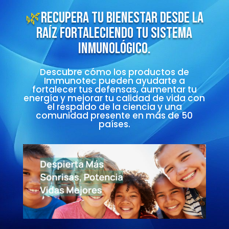
🌿
Recupera tu bienestar desde la
raíz fortaleciendo tu sistema
inmunológico.
Descubre cómo los productos de
Immunotec pueden ayudarte a
fortalecer tus defensas, aumentar tu
energía y mejorar tu calidad de vida con
el respaldo de la ciencia y una
comunidad presente en más de 50
países.