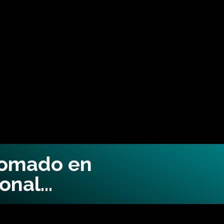
lomado en
ional…