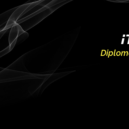
¡
Diploma