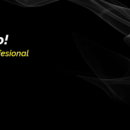
o!
fesional