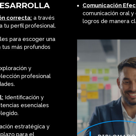
DESARROLLA
Comunicación Efect
comunicación oral y 
ón correcta:
a través
logros de manera cla
u perfil profesional.
les para escoger una
n tus más profundos
xploración y
lección profesional
dades.
l:
Identificación y
tencias esenciales
elegido.
cación estratégica y
plazo para el