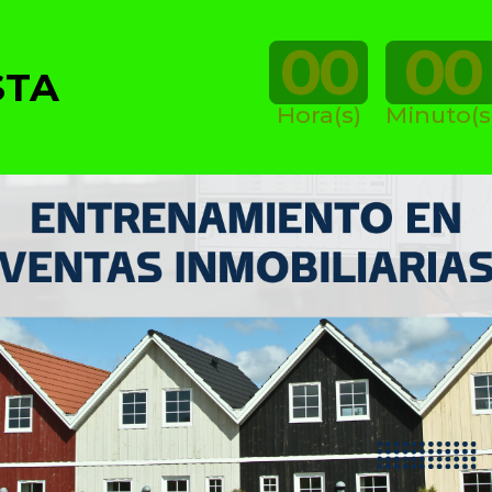
00
00
STA
Hora(s)
Minuto(s