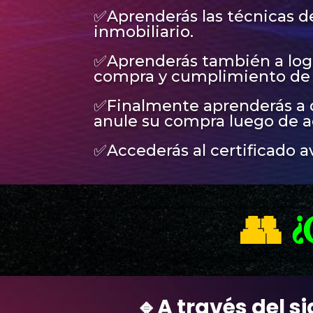
✅Aprenderás las técnicas de
inmobiliario.
✅Aprenderás también a logr
compra y cumplimiento de s
✅Finalmente aprenderás a de
anule su compra luego de ac
✅Accederás al certificado a
👥
¿
🔹
A través del s