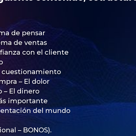
rma de pensar
tema de ventas
ianza con el cliente
o
e cuestionamiento
mpra – El dolor
 – El dinero
más importante
esentación del mundo
cional – BONOS).