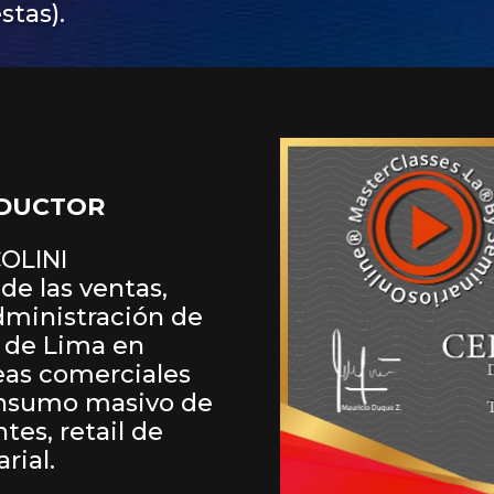
stas).
ODUCTOR
COLINI
de las ventas,
dministración de
 de Lima en
reas comerciales
consumo masivo de
tes, retail de
arial.