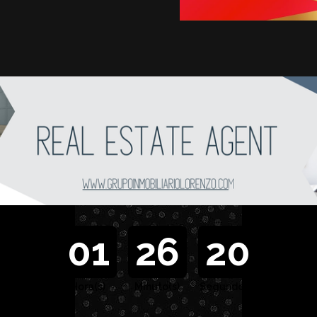
01
26
18
Hora(s)
Minuto(s)
Segundo(s)