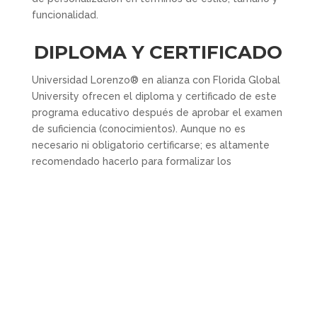
funcionalidad.
DIPLOMA Y CERTIFICADO
Universidad Lorenzo® en alianza con Florida Global
University ofrecen el diploma y certificado de este
programa educativo después de aprobar el examen
de suficiencia (conocimientos). Aunque no es
necesario ni obligatorio certificarse; es altamente
recomendado hacerlo para formalizar los
conocimientos y competencias como respaldo y
garantía en el momento de necesitarse como
requisito.
👨🏻‍🎓 ACCEDE A ESTE
PROGRAMA MATRICULÁNDOTE
AQUÍ