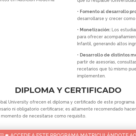
que lo respalde (Universidad 
•
Fomento al desarrollo pro
desarrollarse y crecer como C
•
Monetización:
Los estudia
para ofrecer acompañamient
Infantil, generando altos ing
•
Desarrollo de distintos 
partir de asesorías, consulta
recetarios que tú mismo pue
implementen.
DIPLOMA Y CERTIFICADO
lobal University ofrecen el diploma y certificado de este progra
esario ni obligatorio certificarse; es altamente recomendado hacer
 momento de necesitarse como requisito.
👨🏻‍🎓 ACCEDE A ESTE PROGRAMA MATRICULÁNDOTE AQUÍ