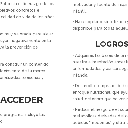
Potencia el liderazgo de los
motivador y fuente de inspi
bjetivos concretos e
Infantil.
 calidad de vida de los niños
• Ha recopilarlo, sintetizad
disponible para todas aquell
ad muy valorada, para alejar
fluyan negativamente en la
LOGROS
ara la prevención de
• Adquirirás las bases de la
nuestra alimentación ancestra
ara construir un contenido
enfermedades y así consegu
talecimiento de tu marca
infancia.
onalizadas, asesorías y
• Desarrollo temprano de bu
enfoque nutricional, que ayu
 ACCEDER
salud; deterioro que ha veni
• Reducir el riesgo de el so
te programa. Incluye las
metabólicas derivadas del 
o.
bebidas “modernas” y ultra-