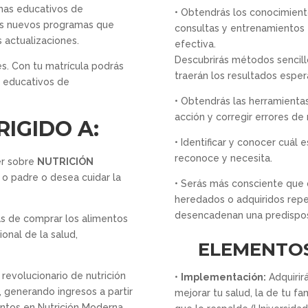
amas educativos de
• Obtendrás los conocimient
los nuevos programas que
consultas y entrenamientos 
 actualizaciones.
efectiva.
Descubrirás métodos sencill
res. Con tu matrícula podrás
traerán los resultados esper
 educativos de
​• Obtendrás las herramienta
acción y corregir errores de 
RIGIDO A:
​• Identificar y conocer cuál
reconoce y necesita.
er sobre
NUTRICIÓN
o padre o desea cuidar la
​• Serás más consciente que
heredados o adquiridos repet
desencadenan una predispos
s de comprar los alimentos
onal de la salud,
ELEMENTOS
revolucionario de nutrición
•
Implementación:
Adquirir
 generando ingresos a partir
mejorar tu salud, la de tu fam
ntos en Nutrición Moderna