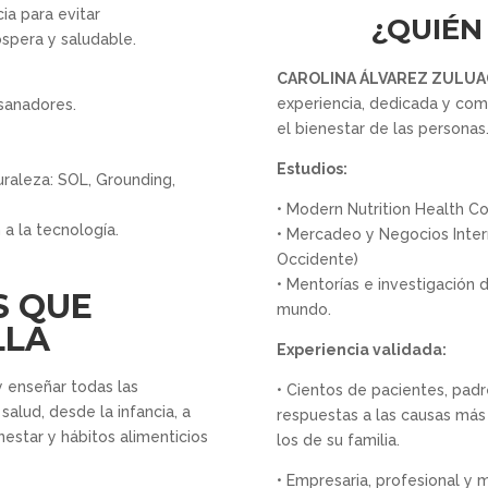
ia para evitar
¿QUIÉN
spera y saludable.
CAROLINA ÁLVAREZ ZULUA
experiencia, dedicada y comp
sanadores.
el bienestar de las personas
.
Estudios:
uraleza: SOL, Grounding,
• Modern Nutrition Health Co
 a la tecnología.
• Mercadeo y Negocios Inte
Occidente)
• Mentorías e investigación
S QUE
mundo.
LLA
Experiencia validada:
 y enseñar todas las
• Cientos de pacientes, padr
salud, desde la infancia, a
respuestas a las causas más
nestar y hábitos alimenticios
los de su familia.
• Empresaria, profesional y 