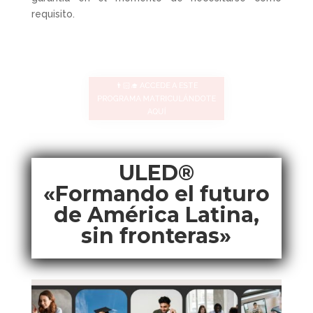
requisito.
👨🏻‍🎓 ACCEDE A ESTE
PROGRAMA MATRICULÁNDOTE
AQUÍ
ULED®
«Formando el futuro
de América Latina,
sin fronteras»