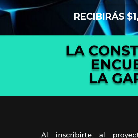
RECIBIRÁS $
LA CONS
ENCU
LA
GA
Al inscribirte al proyec