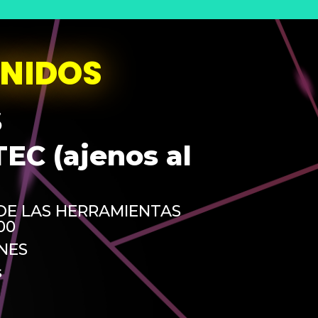
UNIDOS
S
C (ajenos al
DE LAS HERRAMIENTAS
00
NES
s