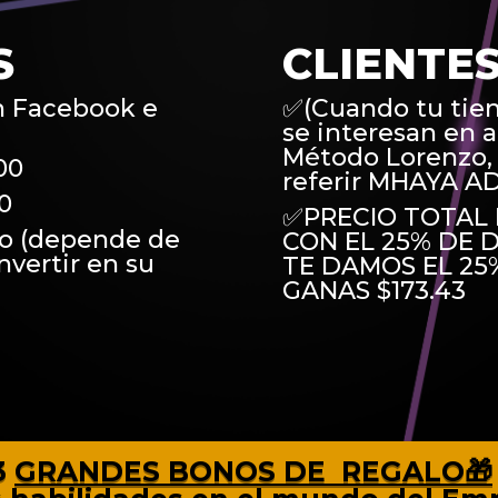
S
CLIENTE
n Facebook e
✅(Cuando tu tie
se interesan en a
Método Lorenzo, 
00
referir MHAYA AD
0
✅PRECIO TOTAL 
o (depende de
CON EL 25% DE 
nvertir en su
TE DAMOS EL 25
GANAS $173.43
3
GRANDES BONOS DE REGALO🎁