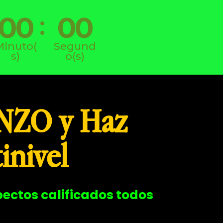
00
00
:
Minuto(
Segund
s)
o(s)
NZO y Haz
inivel
ectos calificados todos