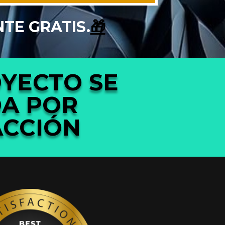
NTE GRATIS.
🎁
YECTO SE
DA
POR
ACCIÓN