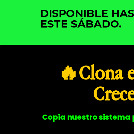
DISPONIBLE HA
ESTE SÁBADO.
🔥Clona 
Crece
Copia nuestro sistema 