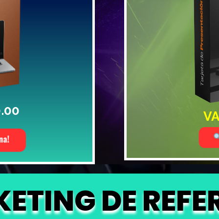
.00
VA
ETING DE REFE