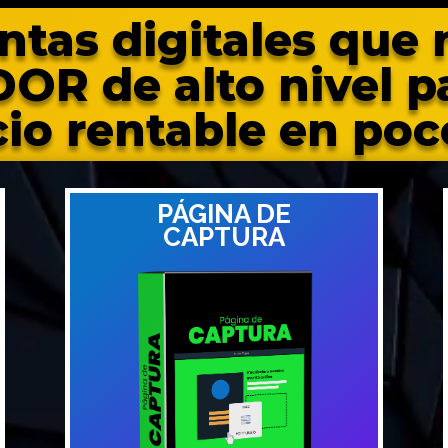
ntas digitales que 
 de alto nivel pa
io rentable en poc
PÁGINA DE
CAPTURA