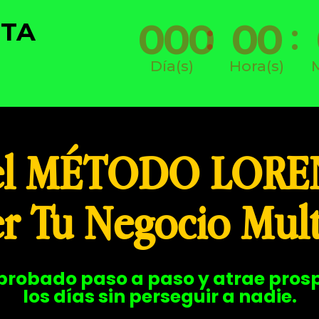
000
00
STA
:
:
Día(s)
Hora(s)
el MÉTODO LORE
r Tu Negocio Mult
probado paso a paso y atrae prosp
los días sin perseguir a nadie.