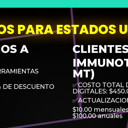
OS PARA ESTADOS 
NOS A
CLIENTE
IMMUNOTE
MT)
RRAMIENTAS
✅COSTO TOTAL 
% DE DESCUENTO
DIGITALES: $450.
✅ACTUALIZACIO
$10.00 mensuale
$100.00 anuales