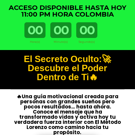
ACCESO DISPONIBLE HASTA HOY
11:00 PM HORA COLOMBIA
00
00
00
Hora(s)
Minuto(s)
Segundo(s)
El Secreto Oculto:🚀
Descubre el Poder
Dentro de Ti🔥
🔥Una guía motivacional creada para
personas con grandes sueños pero
pocos resultados… hasta ahora.
Conoce el mensaje que ha
transformado vidas y activa hoy tu
verdadera fuerza interior con El Método
Lorenzo como camino hacia tu
propósito.